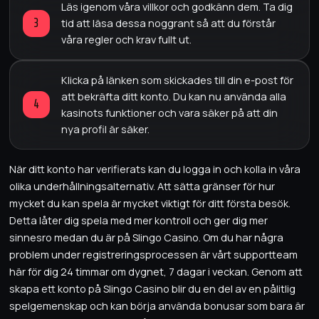
Läs igenom våra villkor och godkänn dem. Ta dig
tid att läsa dessa noggrant så att du förstår
våra regler och krav fullt ut.
Klicka på länken som skickades till din e-post för
att bekräfta ditt konto. Du kan nu använda alla
kasinots funktioner och vara säker på att din
nya profil är säker.
När ditt konto har verifierats kan du logga in och kolla in våra
olika underhållningsalternativ. Att sätta gränser för hur
mycket du kan spela är mycket viktigt för ditt första besök.
Detta låter dig spela med mer kontroll och ger dig mer
sinnesro medan du är på Slingo Casino. Om du har några
problem under registreringsprocessen är vårt supportteam
här för dig 24 timmar om dygnet, 7 dagar i veckan. Genom att
skapa ett konto på Slingo Casino blir du en del av en pålitlig
spelgemenskap och kan börja använda bonusar som bara är