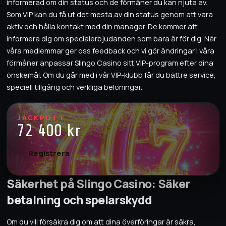
informerad om din status och de förmåner du kan njuta av.
Som VIP kan du få ut det mesta av din status genom att vara
aktiv och hålla kontakt med din manager. De kommer att
informera dig om specialerbjudanden som bara är för dig. När
våra medlemmar ger oss feedback och vi gör ändringar i våra
förmåner anpassar Slingo Casino sitt VIP-program efter dina
önskemål. Om du går med i vår VIP-klubb får du bättre service,
speciell tillgång och verkliga belöningar.
JACKPOTT
72 400 kr
Registrera
Säkerhet på Slingo Casino: Säker
betalning och spelarskydd
Om du vill försäkra dig om att dina överföringar är säkra,