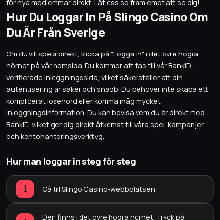
för nya medlemmar direkt. Låt oss se fram emot att se dig!
Hur Du Loggar In På Slingo Casino Om
Du Är Från Sverige
Om du vill spela direkt, klicka på "Logga in" i det övre högra
hörnet på vår hemsida. Du kommer att tas till vår BankID-
verifierade inloggningssida, vilket säkerställer att din
autentisering är säker och snabb. Du behöver inte skapa ett
komplicerat lösenord eller komma ihåg mycket
inloggningsinformation. Du kan bevisa vem du är direkt med
BankID, vilket ger dig direkt åtkomst till våra spel, kampanjer
och kontohanteringsverktyg.
Hur man loggar in steg för steg
Gå till Slingo Casino-webbplatsen.
Den finns i det övre högra hörnet. Tryck på