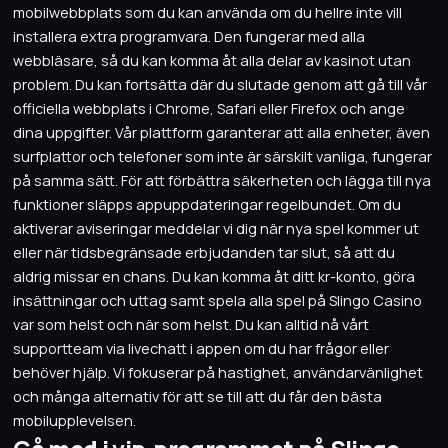
mobilwebbplats som du kan använda om du hellre inte vill
installera extra programvara. Den fungerar med alla
webbläsare, så du kan komma åt alla delar av kasinot utan
problem. Du kan fortsätta där du slutade genom att gå till vår
officiella webbplats i Chrome, Safari eller Firefox och ange
dina uppgifter. Vår plattform garanterar att alla enheter, även
surfplattor och telefoner som inte är särskilt vanliga, fungerar
på samma sätt. För att förbättra säkerheten och lägga till nya
funktioner släpps appuppdateringar regelbundet. Om du
aktiverar aviseringar meddelar vi dig när nya spel kommer ut
eller när tidsbegränsade erbjudanden tar slut, så att du
aldrig missar en chans. Du kan komma åt ditt kr-konto, göra
insättningar och uttag samt spela alla spel på Slingo Casino
var som helst och när som helst. Du kan alltid nå vårt
supportteam via livechatt i appen om du har frågor eller
behöver hjälp. Vi fokuserar på hastighet, användarvänlighet
och många alternativ för att se till att du får den bästa
mobilupplevelsen.