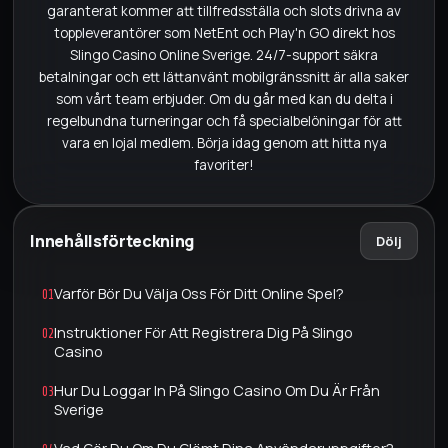
garanterat kommer att tillfredsställa och slots drivna av
toppleverantörer som NetEnt och Play'n GO direkt hos
Slingo Casino Online Sverige. 24/7-support säkra
betalningar och ett lättanvänt mobilgränssnitt är alla saker
som vårt team erbjuder. Om du går med kan du delta i
regelbundna turneringar och få specialbelöningar för att
vara en lojal medlem. Börja idag genom att hitta nya
favoriter!
Innehållsförteckning
Dölj
Varför Bör Du Välja Oss För Ditt Online Spel?
01
Instruktioner För Att Registrera Dig På Slingo
02
Casino
Hur Du Loggar In På Slingo Casino Om Du Är Från
03
Sverige