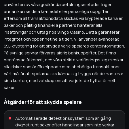
använd en av våra godkända betalningsmetoder. Ingen
annan kan se dina kr-medel eller personliga uppgifter
eftersom all transaktionsdata skickas via krypterade kanaler.
Säker och pålitlig finansiella partners hanterar alla
insättningar och uttag hos Slingo Casino. Detta garanterar
integritet och öppenhet hela tiden. Vi använder avancerad
SSL-kryptering för att skydda varje spelares kontoinformation.
På synliga servrar förvaras aldrig bankuppgifter. Det finns
begränsad åtkomst, och våra strikta verifieringssteg minskar
alla risker som är förknippade med obehöriga transaktioner.
Vårt mål är att spelarna ska känna sig trygga när de hanterar
sina konton, med vetskap om att varje kr de flyttar är helt
säker.
Åtgärder för att skydda spelare
Automatiserade detektionssystem som är igång
dygnet runt söker efter handlingar som inte verkar