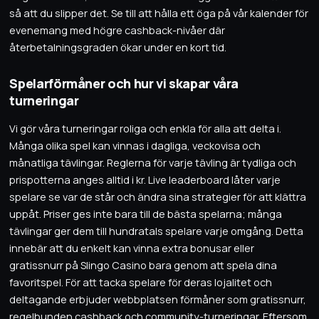
så att du slipper det. Se till att hålla ett öga på vår kalender för
evenemang med högre cashback-nivåer där
återbetalningsgraden ökar under en kort tid.
Spelarförmåner och hur vi skapar våra
turneringar
Vi gör våra turneringar roliga och enkla för alla att delta i.
Många olika spel kan vinnas i dagliga, veckovisa och
månatliga tävlingar. Reglerna för varje tävling är tydliga och
prispotterna anges alltid i kr. Live leaderboard låter varje
spelare se var de står och ändra sina strategier för att klättra
uppåt. Priser ges inte bara till de bästa spelarna; många
tävlingar ger dem till hundratals spelare varje omgång. Detta
innebär att du enkelt kan vinna extra bonusar eller
gratissnurr på Slingo Casino bara genom att spela dina
favoritspel. För att tacka spelare för deras lojalitet och
deltagande erbjuder webbplatsen förmåner som gratissnurr,
regelbunden cashback och community-turneringar. Eftersom