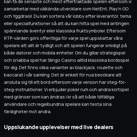
kan få de senaste och mest eftertraktade spelen eftersom vi
samarbetar med välkända utvecklare som NetEnt, Play'n GO
och Yggdrasil. Du kan sortera vår lobby efter leverantör, tema
eller specialfunktioner så att du kan hitta spel med antingen
spännande äventyr eller klassiska fruktsymboler. Eftersom
RTP-värden görs offentliga för varje spel uppskattar våra
spelare att allt är tydligt och att spelen fungerar smidigt på
både datorer och mobila enheter. Om du gillar strategispel
och snabba spel har Slingo Casino alltid klassiska bordsspel
för dig. Det finns olika varianter av blackjack, roulette och
baccarat i vår samling. Det är enkelt för nya besökare att
ansluta sig till ett bord eftersom varje version har steg-för-
steg-instruktioner. Vi erbjuder poker rum och andra kortspel
med gränser som kan ändras i kr så att både tillfälliga
användare och regelbundna spelare kan testa sina
färdigheter mot andra.
Uppslukande upplevelser med live dealers