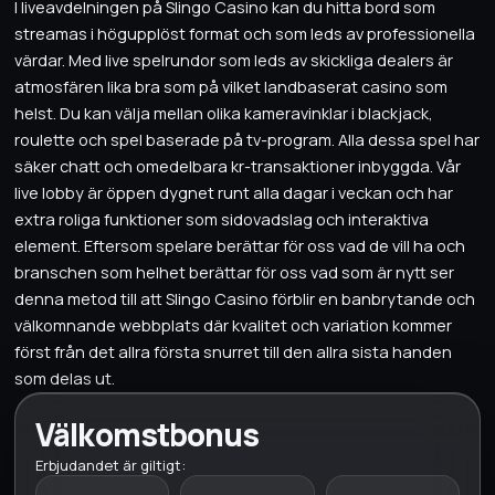
I liveavdelningen på Slingo Casino kan du hitta bord som
streamas i högupplöst format och som leds av professionella
värdar. Med live spelrundor som leds av skickliga dealers är
atmosfären lika bra som på vilket landbaserat casino som
helst. Du kan välja mellan olika kameravinklar i blackjack,
roulette och spel baserade på tv-program. Alla dessa spel har
säker chatt och omedelbara kr-transaktioner inbyggda. Vår
live lobby är öppen dygnet runt alla dagar i veckan och har
extra roliga funktioner som sidovadslag och interaktiva
element. Eftersom spelare berättar för oss vad de vill ha och
branschen som helhet berättar för oss vad som är nytt ser
denna metod till att Slingo Casino förblir en banbrytande och
välkomnande webbplats där kvalitet och variation kommer
först från det allra första snurret till den allra sista handen
som delas ut.
Välkomstbonus
Erbjudandet är giltigt: