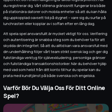
Vanliga frågor
12
du registrerar dig. Vårt stilrena gränssnitt fungerar bra både
på stationära datorer och mobila enheter så att du kan hålla
dig uppkopplad oavsett tid på dygnet – vare sig du surfar på
lunchrasten eller kopplar av i soffan efter en lång dag.
Att spela spel ansvarsfullt är mycket viktigt för oss. Verifiering
och autentisering är snabba steg som du behöver ta för att
skydda din integritet. Så att du alltid kan vara ansvarsfull med
din underhållning följer vårt team strikt svensk lag och ger dig
fullständiga verktyg för självexkludering, personliga gränser
och fullständiga transaktionshistoriker. När du behöver hjälp
med vad som helst från ditt konto till hur du spelar kan du
prata med kundtjänst på både svenska och engelska.
Varför Bör Du Välja Oss För Ditt Online
Spel?