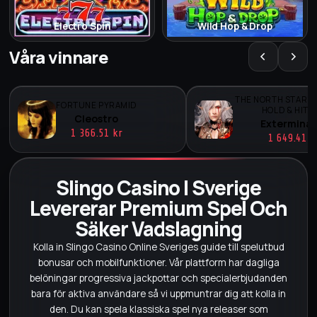
Electro Spin
Demi Gods 2 Expanded Editio
Våra vinnare
THE NORTH STAR E
FORTUNE PYRAMID
HOLD & HIT 3
Cleostro
Exterminat
1 366.51 kr
1 649.41 k
Slingo Casino I Sverige
Levererar Premium Spel Och
Säker Vadslagning
Kolla in Slingo Casino Online Sveriges guide till spelutbud
bonusar och mobilfunktioner. Vår plattform har dagliga
belöningar progressiva jackpottar och specialerbjudanden
bara för aktiva användare så vi uppmuntrar dig att kolla in
den. Du kan spela klassiska spel nya releaser som